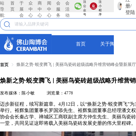
注
注
站
首
于
众
商
闻
会
会
册/
公
小
导
页
展
中
中
中
服
活
众
程
登陆
航:
会
心
心
心
务
动
号
序
首页
关于陶博会
焕新之势·蜕变腾飞 | 美丽鸟瓷砖超级战略升维营销峰会暨新展
首页
焕新之势·蜕变腾飞 | 美丽鸟瓷砖超级战略升维
发布媒体：陈小敏
浏览量：4778
迈步新征程，续写新篇章。4月12日，以“焕新之势·蜕变腾飞
举行。裕辉集团董事长罗国添先生、裕辉集团董事总经理潘文权
协会会长秦占学、禅城区工商联副主席方仲生先生、美丽鸟瓷砖
一堂，共同见证这即将载入美丽鸟瓷砖发展史册的伟大里程碑。