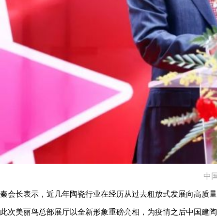
中
秦会长表示，近几年陶瓷行业在经历从过去粗放式发展向高质量
此次美丽鸟总部展厅以全新形象重磅亮相，为疫情之后中国建陶