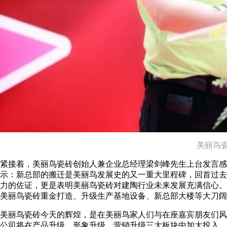
美丽鸟
紧接着，美丽鸟瓷砖创始人兼企业总经理梁剑峰先生上台发言感
示：新总部的搬迁是美丽鸟发展史的又一重大里程碑，回首过去，
力的佐证，更是表明美丽鸟瓷砖对建陶行业未来发展充满信心。
美丽鸟瓷砖重金打造、升级生产基地设备、新总部大楼等大刀阔
美丽鸟瓷砖今天的辉煌，是在美丽鸟家人们与在座嘉宾朋友们风
公司将在产品升级、形象升级、营销升级三大板块中加大投入。