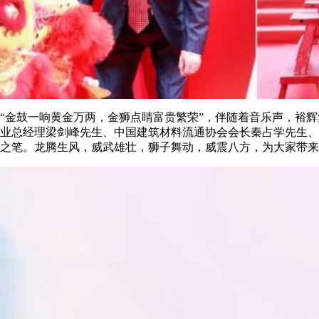
“金鼓一响黄金万两，金狮点睛富贵繁荣”，伴随着音乐声，裕
业总经理梁剑峰先生、中国建筑材料流通协会会长秦占学先生、
之笔。龙腾生风，威武雄壮，狮子舞动，威震八方，为大家带来