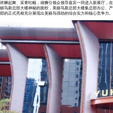
祥狮起舞、采青吐幅，雄狮引领众领导嘉宾一同进入新展厅，在
丽鸟新总部大楼神秘的面纱，美丽鸟新总部大楼集总部办公、产品
部的正式亮相充分展现出美丽鸟强劲的综合实力和核心竞争力。