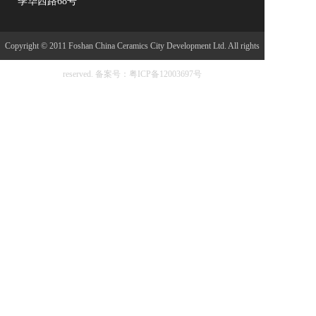
季华西路68号
Copyright © 2011 Foshan China Ceramics City Development Ltd. All rights
reserved.
备案号：粤ICP备12003697号