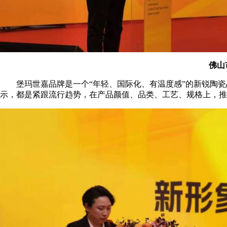
佛山
堡玛世嘉品牌是一个“年轻、国际化、有温度感”的新锐陶瓷
示，都是紧跟流行趋势，在产品颜值、品类、工艺、规格上，