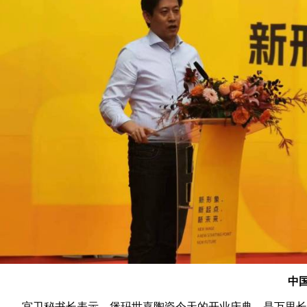
中
宫卫秘书长表示，堡玛世嘉陶瓷今天的开业庆典，是万里长征