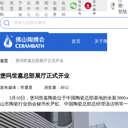
注
注
站
首
于
众
商
闻
会
会
册/
公
小
导
页
展
中
中
中
服
活
众
程
登陆
航:
会
心
心
心
务
动
号
序
首页
关于陶博会
堡玛世嘉总部展厅正式开业
首页
堡玛世嘉总部展厅正式开业
发布媒体：华夏君
浏览量：4952
3月10日，堡玛世嘉陶瓷位于中国陶瓷总部基地的全新380
山市陶瓷行业协会秘书长尹虹、中国陶瓷总部总经理汤洁明等一