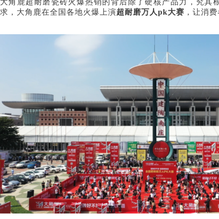
大角鹿超耐磨瓷砖火爆热销的背后除了硬核产品力，究其根
求，大角鹿在全国各地火爆上演
超耐磨万人pk大赛
，让消费