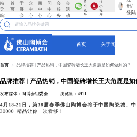
注
注
站
首
于
众
商
闻
会
会
册/
公
小
导
页
展
中
中
中
服
活
众
程
登陆
航:
会
心
心
心
务
动
号
序
首页
关于陶博会
品牌推荐 | 产品热销，中国瓷砖增长王大角鹿是如何做到的？
首页
品牌推荐 | 产品热销，中国瓷砖增长王大角鹿是
发布媒体：陶博会组委会
浏览量：4911
4月18-21日，第38届春季佛山陶博会将于中国陶瓷城
30000+精品让你一次看够！