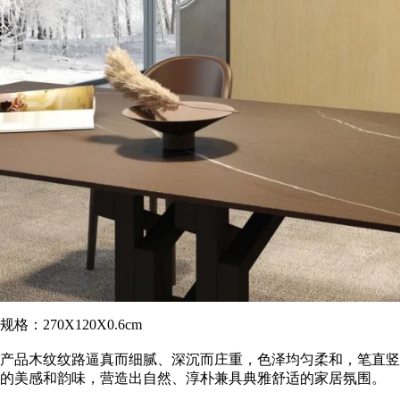
规格：270X120X0.6cm
产品木纹纹路逼真而细腻、深沉而庄重，色泽均匀柔和，笔直竖
的美感和韵味，营造出自然、淳朴兼具典雅舒适的家居氛围。