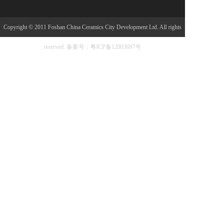
Copyright © 2011 Foshan China Ceramics City Development Ltd. All rights
reserved.
备案号：粤ICP备12003697号