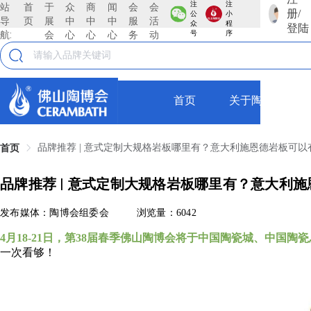
注
注
站
首
于
众
商
闻
会
会
册/
公
小
导
页
展
中
中
中
服
活
众
程
登陆
航:
会
心
心
心
务
动
号
序
首页
关于陶博会
品牌推荐 | 意式定制大规格岩板哪里有？意大利施恩德岩板可以
首页
品牌推荐 | 意式定制大规格岩板哪里有？意大利
发布媒体：陶博会组委会
浏览量：6042
4月18-21日，第38届春季佛山陶博会将于中国陶瓷城、中国
一次看够！