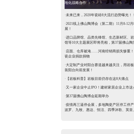
地化战略合作
·
未来已来，2020年瓷砖8大流行趋势曝光！
·
2021线上佛山陶博会（第二期）11月8-12月
展！
·
进口品牌馆、品类先锋馆、生态新材区、岩
馆等10大主题展区即将亮相，第37届佛山陶
抢鲜看→
·
店面、仓库被淹……河南经销商损失惨重！
瓷企业捐款捐物
·
大定制产业对阳台赛道越来越关注，用岩板
装阳台向前发展！
·
【岩板科普】岩板目前仍存在这8大痛点
·
又一家企业中止IPO！建材家居企业上市这
·
第37届佛山陶博会延期举办
·
疫情再三逼停会展，多地陶瓷产区停工停产
波罗、九牧、惠达、恒洁、四季沐歌、英皇
等陶卫企业全力支持驰援疫区​