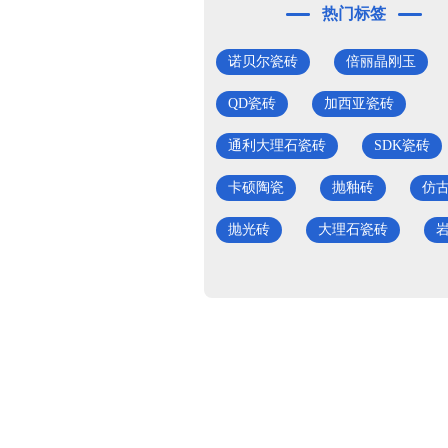
热门标签
诺贝尔瓷砖
倍丽晶刚玉
QD瓷砖
加西亚瓷砖
通利大理石瓷砖
SDK瓷砖
卡硕陶瓷
抛釉砖
仿
抛光砖
大理石瓷砖