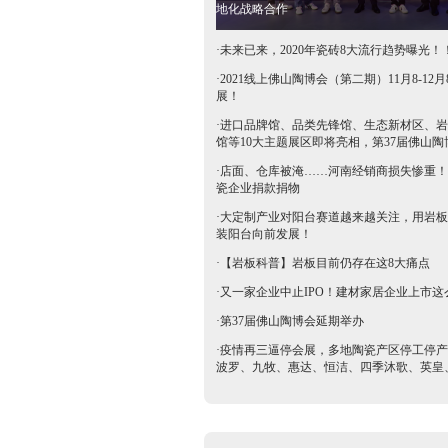
地化战略合作
·
未来已来，2020年瓷砖8大流行趋势曝光！
·
2021线上佛山陶博会（第二期）11月8-12月
展！
·
进口品牌馆、品类先锋馆、生态新材区、岩
馆等10大主题展区即将亮相，第37届佛山陶
抢鲜看→
·
店面、仓库被淹……河南经销商损失惨重！
瓷企业捐款捐物
·
大定制产业对阳台赛道越来越关注，用岩板
装阳台向前发展！
·
【岩板科普】岩板目前仍存在这8大痛点
·
又一家企业中止IPO！建材家居企业上市这
·
第37届佛山陶博会延期举办
·
疫情再三逼停会展，多地陶瓷产区停工停产
波罗、九牧、惠达、恒洁、四季沐歌、英皇
等陶卫企业全力支持驰援疫区​