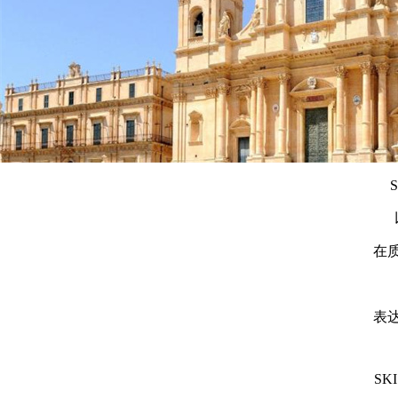
S
在
表
SK