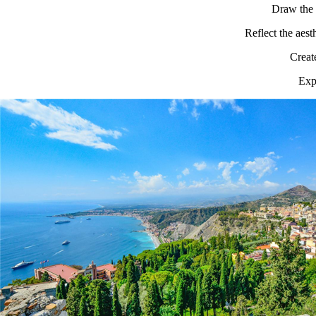
Draw the 
Reflect the aest
Creat
Expr