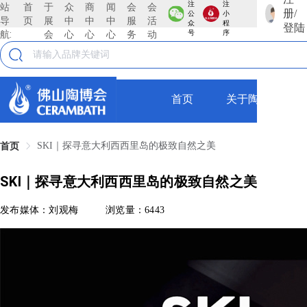
注
注
站
首
于
众
商
闻
会
会
册/
公
小
导
页
展
中
中
中
服
活
众
程
登陆
航:
会
心
心
心
务
动
号
序
首页
关于陶博会
SKI｜探寻意大利西西里岛的极致自然之美
首页
SKI｜探寻意大利西西里岛的极致自然之美
发布媒体：刘观梅
浏览量：6443