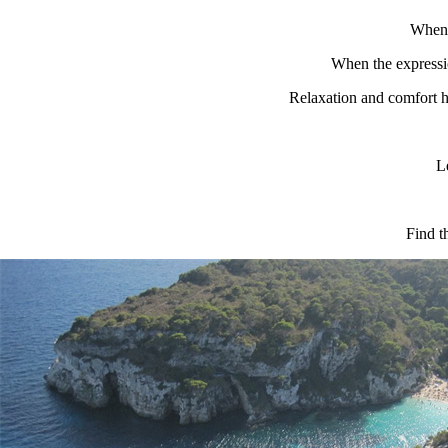
When 
When the expressi
Relaxation and comfort h
L
Find t