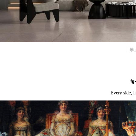
| 
每
Every side, in