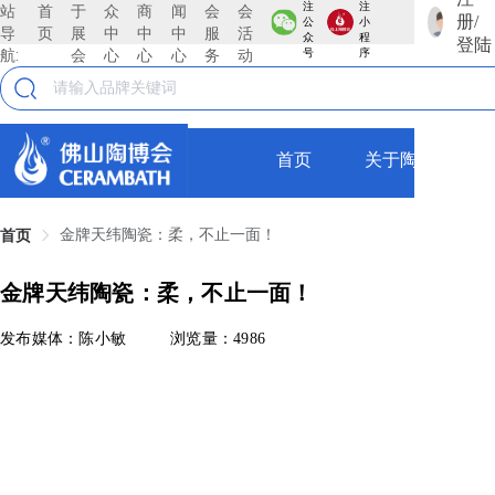
注
注
站
首
于
众
商
闻
会
会
册/
公
小
导
页
展
中
中
中
服
活
众
程
登陆
航:
会
心
心
心
务
动
号
序
首页
关于陶博会
金牌天纬陶瓷：柔，不止一面！
首页
金牌天纬陶瓷：柔，不止一面！
发布媒体：陈小敏
浏览量：4986