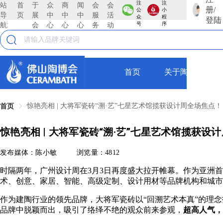
注
注
站
首
于
众
商
闻
会
会
册/
公
小
导
页
展
中
中
中
服
活
众
程
登陆
航:
会
心
心
心
务
动
号
序
首页
关于陶博会
惊艳亮相 | 大将军瓷砖“溯·艺”七星艺术馆揽获设计周全场焦点！
首页
惊艳亮相 | 大将军瓷砖“溯·艺”七星艺术馆揽获设
发布媒体：陈小敏
浏览量：4812
时隔两年，广州设计周在3月3日再度盛大拉开帷幕。作为亚洲
术、创意、家居、智能、高级定制、设计用材等品牌机构和城市
作为建陶行业的领先品牌，大将军瓷砖以“回溯艺术本真”的理念
品牌中脱颖而出，吸引了络绎不绝的观众前来参观，
超高人气，