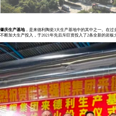
肇庆生产基地
，是来德利陶瓷3大生产基地中的其中之一。在过
不断加大生产投入，于2021年先后斥巨资投入了2条全新的岩