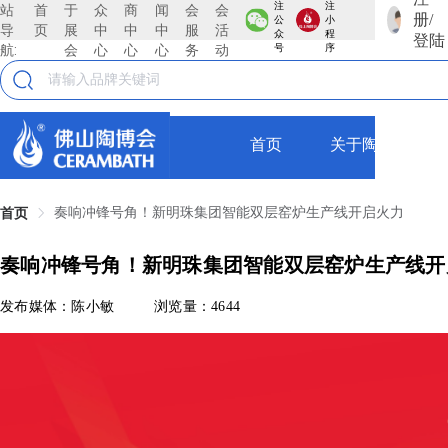
注
注
站
首
于
众
商
闻
会
会
册/
公
小
导
页
展
中
中
中
服
活
众
程
登陆
航:
会
心
心
心
务
动
号
序
首页
关于陶博会
奏响冲锋号角！新明珠集团智能双层窑炉生产线开启火力
首页
奏响冲锋号角！新明珠集团智能双层窑炉生产线开
发布媒体：陈小敏
浏览量：4644