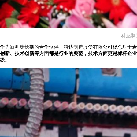
科达制
作为新明珠长期的合作伙伴，科达制造股份有限公司杨总对于岩
创新、技术创新等方面都是行业的典范，技术方面更是标杆企业
级。