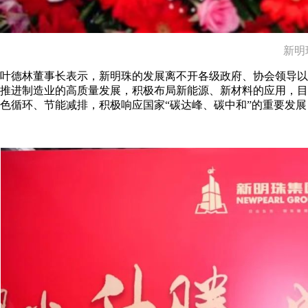
新明
叶德林董事长表示，新明珠的发展离不开各级政府、协会领导以
推进制造业的高质量发展，积极布局新能源、新材料的应用，目前
色循环、节能减排，积极响应国家“碳达峰、碳中和”的重要发展