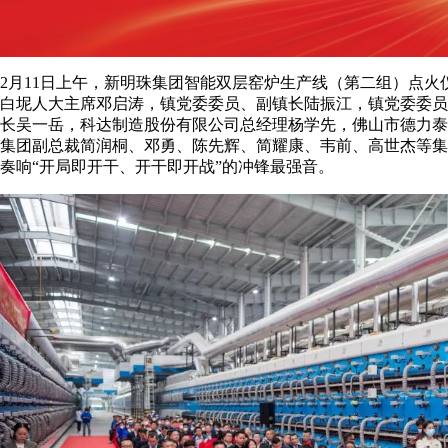
2月11日上午，新明珠集团智能双层窑炉生产线（第二组）点
白坭人大主席邓启涛，镇党委委员、副镇长陆振江，镇党委委员
长吴一岳，科达制造股份有限公司总经理杨学先，佛山市德力泰
集团副总裁简润桐、邓勇、陈先辉、简耀康、韦前、高世杰等集
奏响“开局即开干、开干即开战”的冲锋最强音。