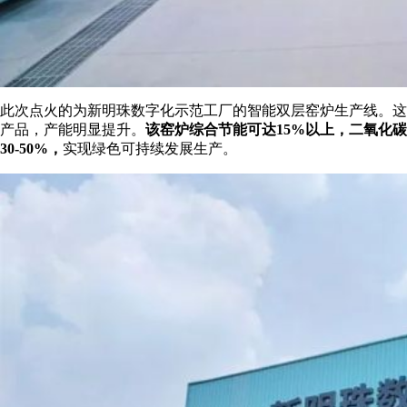
此次点火的为新明珠数字化示范工厂的智能双层窑炉生产线。这
产品，产能明显提升。
该窑炉综合节能可达15%以上，二氧化碳排
30-50%，
实现绿色可持续发展生产。