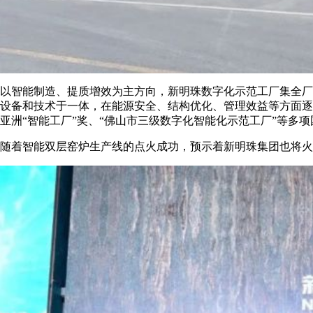
以智能制造、提质增效为主方向，新明珠数字化示范工厂集全厂5
设备和技术于一体，在能源安全、结构优化、管理效益等方面逐个突破
亚洲“智能工厂”奖、“佛山市三级数字化智能化示范工厂”等多
随着智能双层窑炉生产线的点火成功，预示着新明珠集团也将火力