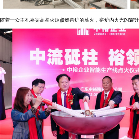
随着一众主礼嘉宾高举火炬点燃窑炉的薪火，窑炉内火光闪耀升