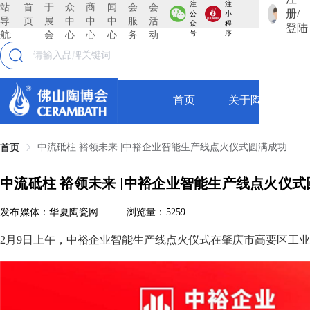
注
注
站
首
于
众
商
闻
会
会
册/
公
小
导
页
展
中
中
中
服
活
众
程
登陆
航:
会
心
心
心
务
动
号
序
首页
关于陶博会
中流砥柱 裕领未来 |中裕企业智能生产线点火仪式圆满成功
首页
中流砥柱 裕领未来 |中裕企业智能生产线点火仪
发布媒体：华夏陶瓷网
浏览量：5259
2月9日上午，中裕企业智能生产线点火仪式在肇庆市高要区工