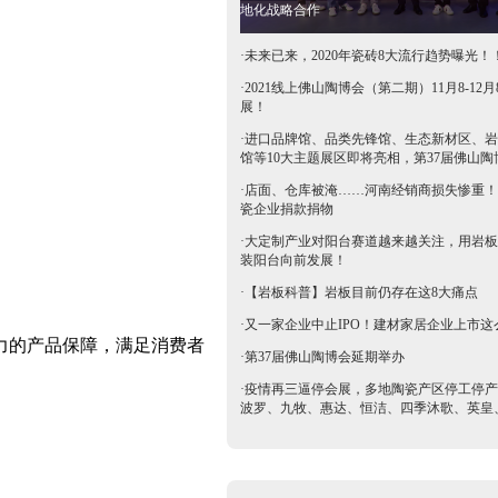
地化战略合作
·
未来已来，2020年瓷砖8大流行趋势曝光！
·
2021线上佛山陶博会（第二期）11月8-12月
展！
·
进口品牌馆、品类先锋馆、生态新材区、岩
馆等10大主题展区即将亮相，第37届佛山陶
抢鲜看→
·
店面、仓库被淹……河南经销商损失惨重！
瓷企业捐款捐物
·
大定制产业对阳台赛道越来越关注，用岩板
装阳台向前发展！
·
【岩板科普】岩板目前仍存在这8大痛点
·
又一家企业中止IPO！建材家居企业上市这
力的产品保障，满足消费者
·
第37届佛山陶博会延期举办
·
疫情再三逼停会展，多地陶瓷产区停工停产
波罗、九牧、惠达、恒洁、四季沐歌、英皇
等陶卫企业全力支持驰援疫区​