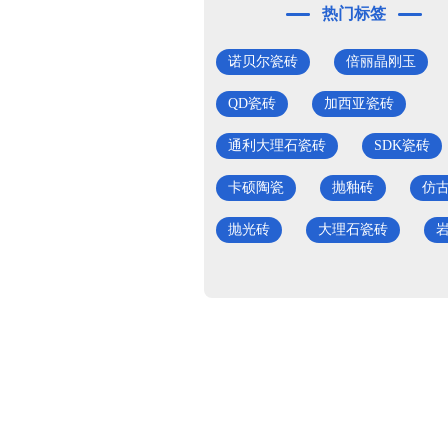
热门标签
诺贝尔瓷砖
倍丽晶刚玉
QD瓷砖
加西亚瓷砖
通利大理石瓷砖
SDK瓷砖
卡硕陶瓷
抛釉砖
仿
抛光砖
大理石瓷砖