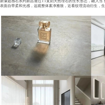
新濠超感石系列新品通过1:1复刻天然理石的生长形态，融入
表面自带柔和光感，远观整体素净雅致，近看纹理流动衍生，生