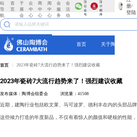
注
注
站
首
于
众
商
闻
会
会
册/
公
小
导
页
展
中
中
中
服
活
众
程
登陆
航:
会
心
心
心
务
动
号
序
首页
关于陶博会
2023年瓷砖7大流行趋势来了！强烈建议收藏
首页
2023年瓷砖7大流行趋势来了！强烈建议收藏
发布媒体：陶博会组委会
浏览量：41508
近期，建陶行业包括欧文莱、马可波罗、德利丰在内的头部品牌陆
这些倾力打造的年度新品，不仅有着惊人的颜值和硬核的性能，