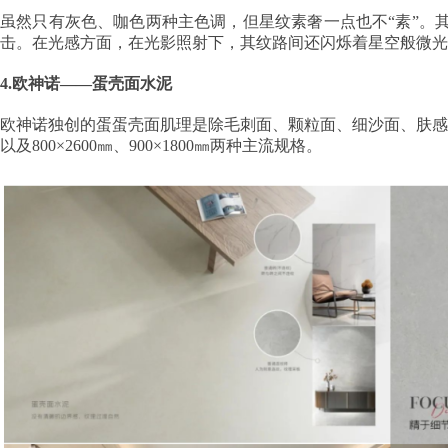
虽然只有灰色、咖色两种主色调，但星纹素奢一点也不“素”。
击。在光感方面，在光影照射下，其纹路间还闪烁着星空般微光
4.欧神诺——蛋壳面水泥
欧神诺独创的蛋蛋壳面肌理是除毛刺面、颗粒面、细沙面、肤感
以及800×2600㎜、900×1800㎜两种主流规格。