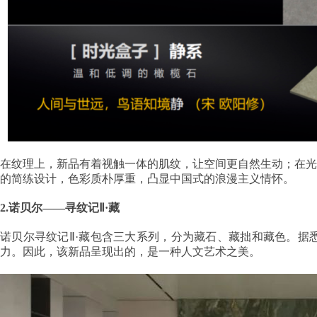
在纹理上，新品有着视触一体的肌纹，让空间更自然生动；在光
的简练设计，色彩质朴厚重，凸显中国式的浪漫主义情怀。
2.诺贝尔——寻纹记Ⅱ·藏
诺贝尔寻纹记Ⅱ·藏包含三大系列，分为藏石、藏拙和藏色。据
力。因此，该新品呈现出的，是一种人文艺术之美。