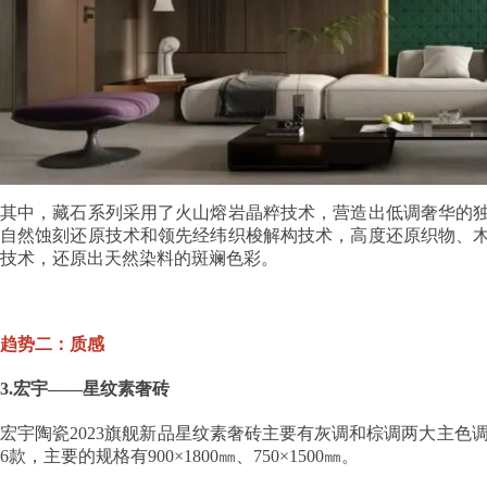
其中，藏石系列采用了火山熔岩晶粹技术，营造出低调奢华的
自然蚀刻还原技术和领先经纬织梭解构技术，高度还原织物、
技术，还原出天然染料的斑斓色彩。
趋势二：质感
3.宏宇——星纹素奢砖
宏宇陶瓷2023旗舰新品星纹素奢砖主要有灰调和棕调两大主色调，光
6款，主要的规格有900×1800㎜、750×1500㎜。