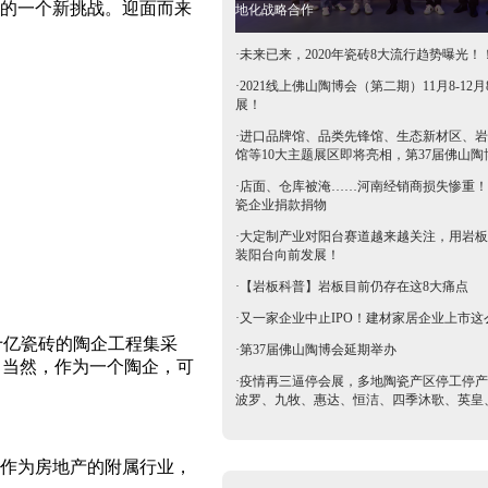
的一个新挑战。迎面而来
地化战略合作
·
未来已来，2020年瓷砖8大流行趋势曝光！
·
2021线上佛山陶博会（第二期）11月8-12月
展！
·
进口品牌馆、品类先锋馆、生态新材区、岩
馆等10大主题展区即将亮相，第37届佛山陶
抢鲜看→
·
店面、仓库被淹……河南经销商损失惨重！
瓷企业捐款捐物
·
大定制产业对阳台赛道越来越关注，用岩板
装阳台向前发展！
·
【岩板科普】岩板目前仍存在这8大痛点
·
又一家企业中止IPO！建材家居企业上市这
十亿瓷砖的陶企工程集采
·
第37届佛山陶博会延期举办
。当然，作为一个陶企，可
·
疫情再三逼停会展，多地陶瓷产区停工停产
波罗、九牧、惠达、恒洁、四季沐歌、英皇
等陶卫企业全力支持驰援疫区​
业作为房地产的附属行业，