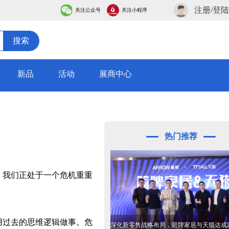
注册/登陆
关注公众号
关注小程序
搜索
新品
活动
展商中心
热门推荐
：我们正处于一个危机重重
用过去的思维逻辑做事。危
深化新零售战略布局，箭牌家居与天猫达成