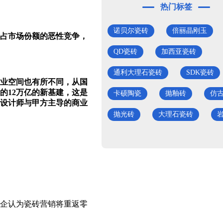
热门标签
诺贝尔瓷砖
倍丽晶刚玉
占市场份额的恶性竞争，
QD瓷砖
加西亚瓷砖
通利大理石瓷砖
SDK瓷砖
业空间也有所不同，从国
的12万亿的新基建，这是
卡硕陶瓷
抛釉砖
仿
设计师与甲方主导的商业
抛光砖
大理石瓷砖
陶企认为瓷砖营销将重返零