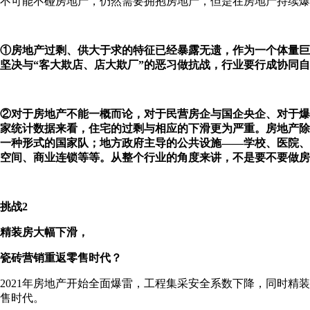
不可能不碰房地产，仍然需要拥抱房地产，但是在房地产持续爆
①房地产过剩、供大于求的特征已经暴露无遗，作为一个体量巨
坚决与“客大欺店、店大欺厂”的恶习做抗战，行业要行成协同
②对于房地产不能一概而论，对于民营房企与国企央企、对于爆
家统计数据来看，住宅的过剩与相应的下滑更为严重。房地产除商
一种形式的国家队；地方政府主导的公共设施——学校、医院、
空间、商业连锁等等。从整个行业的角度来讲，不是要不要做房
挑战2
精装房大幅下滑，
瓷砖营销重返零售时代？
2021年房地产开始全面爆雷，工程集采安全系数下降，同时精
售时代。