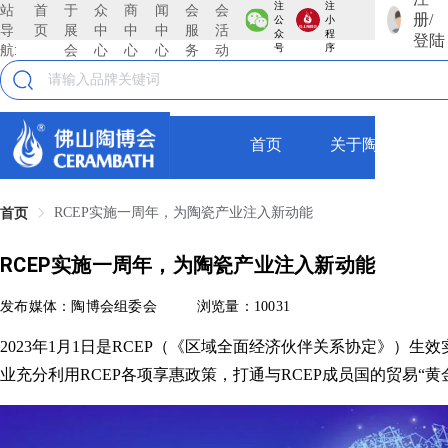
注
注
站
首
于
众
商
闻
会
会
册/
公
小
导
页
展
中
中
中
服
活
众
程
登陆
航:
会
心
心
心
务
动
号
序
首页
关于陶博会
RCEP实施一周年，为陶瓷产业注入新动能
首页
RCEP实施一周年，为陶瓷产业注入新动能
发布媒体：陶博会组委会
浏览量：10031
2023年1月1日是RCEP（《区域全面经济伙伴关系协定》）
业充分利用RCEP各项享惠政策，打通与RCEP成员国的贸易“