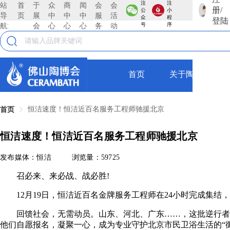
注
注
站
首
于
众
商
闻
会
会
册/
公
小
导
页
展
中
中
中
服
活
众
程
登陆
航:
会
心
心
心
务
动
号
序
首页
关于陶博会
恒洁速度！恒洁近百名服务工程师驰援北京
首页
恒洁速度！恒洁近百名服务工程师驰援北京
发布媒体：恒洁
浏览量：59725
召必来、来必战、战必胜!
12月19日，恒洁近百名金牌服务工程师在24小时完成集结
回馈社会，无需动员。山东、河北、广东……，这批逆行者来
他们自愿报名，凝聚一心，成为专业守护北京市民卫浴生活的“