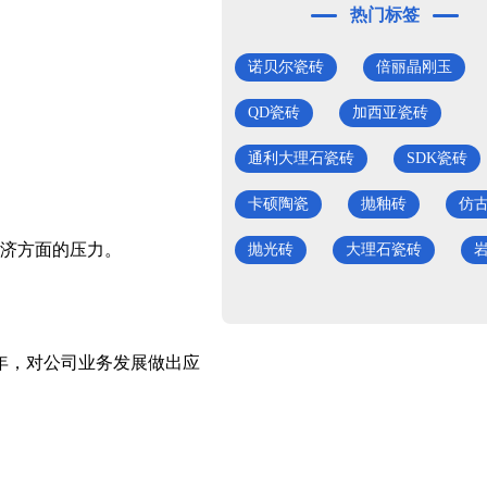
热门标签
诺贝尔瓷砖
倍丽晶刚玉
QD瓷砖
加西亚瓷砖
通利大理石瓷砖
SDK瓷砖
卡硕陶瓷
抛釉砖
仿
济方面的压力。
抛光砖
大理石瓷砖
年，对公司业务发展做出应