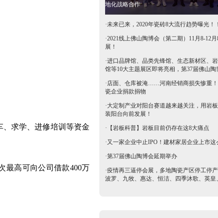
地化战略合作
·
未来已来，2020年瓷砖8大流行趋势曝光！
·
2021线上佛山陶博会（第二期）11月8-12月
展！
·
进口品牌馆、品类先锋馆、生态新材区、岩
馆等10大主题展区即将亮相，第37届佛山陶
抢鲜看→
·
店面、仓库被淹……河南经销商损失惨重！
瓷企业捐款捐物
·
大定制产业对阳台赛道越来越关注，用岩板
装阳台向前发展！
车、求学、进修培训等资金
·
【岩板科普】岩板目前仍存在这8大痛点
·
又一家企业中止IPO！建材家居企业上市这
·
第37届佛山陶博会延期举办
最高可向公司借款400万
·
疫情再三逼停会展，多地陶瓷产区停工停产
波罗、九牧、惠达、恒洁、四季沐歌、英皇
等陶卫企业全力支持驰援疫区​