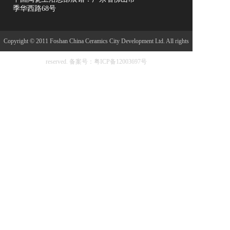
季华西路68号
Copyright © 2011 Foshan China Ceramics City Development Ltd. All rights
reserved.
备案号：粤ICP备12003697号