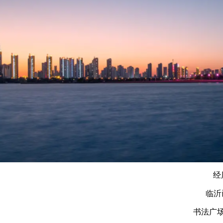
经
临沂
书法广