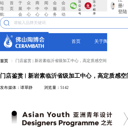
注
注
站
首
于
众
商
闻
会
会
册/
公
小
导
页
展
中
中
中
服
活
众
程
登陆
航:
会
心
心
心
务
动
号
序
首页
关于陶博会
门店鉴赏 | 新岩素临沂省级加工中心，高定质感空间
首页
门店鉴赏 | 新岩素临沂省级加工中心，高定质感空
发布媒体：谭翠静
浏览量：5142