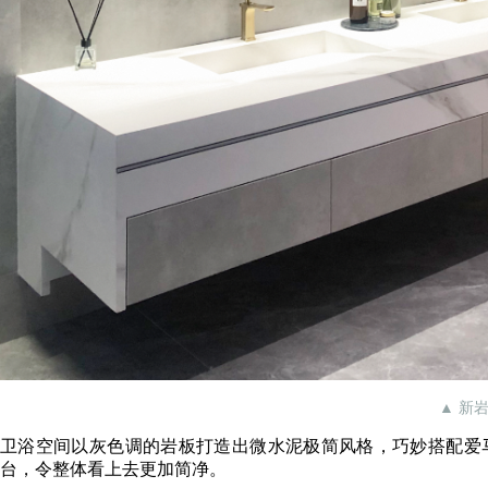
▲ 新
卫浴空间以灰色调的岩板打造出微水泥极简风格，巧妙搭配爱
台，令整体看上去更加简净。