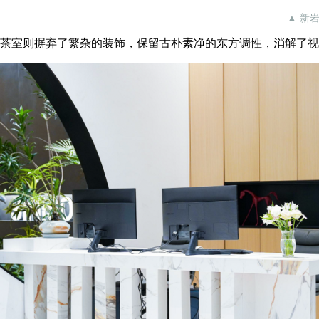
▲ 新
茶室则摒弃了繁杂的装饰，保留古朴素净的东方调性，消解了视