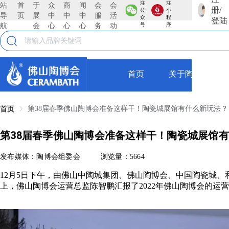
注
注
站
首
于
众
商
闻
会
会
册/
公
小
导
页
展
中
中
中
服
活
众
程
登陆
航:
会
心
心
心
务
动
号
序
首页
关于陶博会
第38届春季佛山陶博会准备这样干！陶瓷城展馆有什么新玩法？
首页
第38届春季佛山陶博会准备这样干！陶瓷城展馆
发布媒体：陶博会组委会
浏览量：5664
12月5日下午，由佛山中陶城集团、佛山陶博会、中国陶瓷城、和智
上，佛山陶博会运营总监陈智鹏汇报了2022年佛山陶博会的运营情