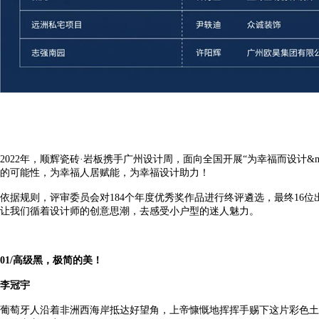
2022
年，顺辉瓷砖
·
岩板携手广州设计周，面向全国开展
“
为幸福而设计
&m
的可能性，为幸福人居赋能，为幸福设计助力！
依据规则，评审委员会对
184
个年度优秀奖作品进行终评遴选，最终
16
位
让我们循着设计师的创意思潮，去感受小户型的迷人魅力。
01/
高级黑，极简的美！
李冠宇
葡萄牙人沿着非洲西海岸抵达好望角，上帝慷慨地挥挥手赐下这片彩色土