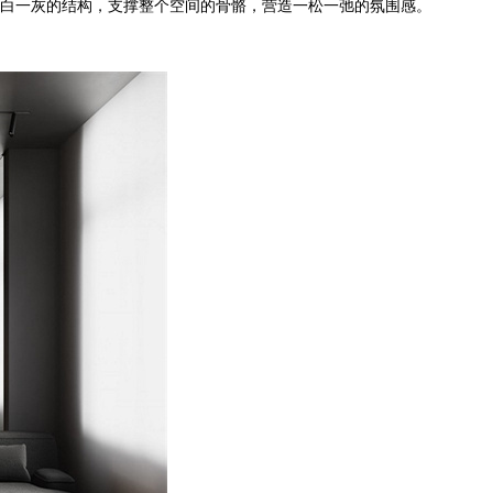
白一灰的结构，支撑整个空间的骨骼，营造一松一弛的氛围感。