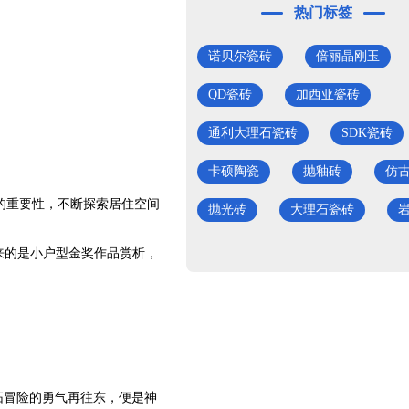
热门标签
诺贝尔瓷砖
倍丽晶刚玉
QD瓷砖
加西亚瓷砖
通利大理石瓷砖
SDK瓷砖
卡硕陶瓷
抛釉砖
仿
的重要性，不断探索居住空间
抛光砖
大理石瓷砖
来的是小户型金奖作品赏析，
拓冒险的勇气再往东，便是神