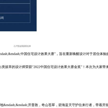
小户型金奖获奖名单
dash;&mdash;
中国住宅设计效果大赛
”
，旨在重新唤醒设计对于居住体验
出类拔萃的设计师荣获
“2022
中国住宅设计效果大赛金奖
”
！本次为大家带
地
&mdash;&mdash;
开普敦，奇山苍翠，碧海蓝天守护往来行者，带着开