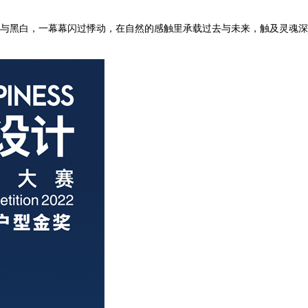
与黑白，一幕幕闪过悸动，在自然的感触里承载过去与未来，触及灵魂深