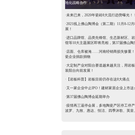
地化战略合作
·
未来已来，2020年瓷砖8大流行趋势曝光！
·
2021线上佛山陶博会（第二期）11月8-12月
展！
·
进口品牌馆、品类先锋馆、生态新材区、岩
馆等10大主题展区即将亮相，第37届佛山陶
抢鲜看→
·
店面、仓库被淹……河南经销商损失惨重！
瓷企业捐款捐物
·
大定制产业对阳台赛道越来越关注，用岩板
装阳台向前发展！
·
【岩板科普】岩板目前仍存在这8大痛点
·
又一家企业中止IPO！建材家居企业上市这
·
第37届佛山陶博会延期举办
·
疫情再三逼停会展，多地陶瓷产区停工停产
波罗、九牧、惠达、恒洁、四季沐歌、英皇
等陶卫企业全力支持驰援疫区​