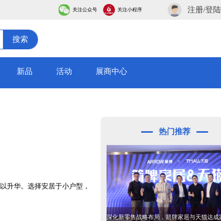
注册/登陆
关注公众号
关注小程序
搜索
新品
活动
展商中心
热门推荐
以升华。选择安居于小户型，
深化新零售战略布局，箭牌家居与天猫达成