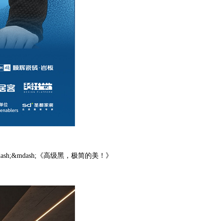
ash;&mdash;
《高级黑，极简的美！》