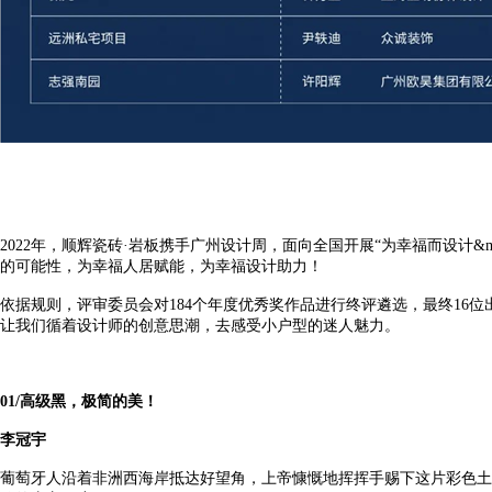
2022
年，顺辉瓷砖
·
岩板携手广州设计周，面向全国开展
“
为幸福而设计
&m
的可能性，为幸福人居赋能，为幸福设计助力！
依据规则，评审委员会对
184
个年度优秀奖作品进行终评遴选，最终
16
位
让我们循着设计师的创意思潮，去感受小户型的迷人魅力。
01/
高级黑，极简的美！
李冠宇
葡萄牙人沿着非洲西海岸抵达好望角，上帝慷慨地挥挥手赐下这片彩色土