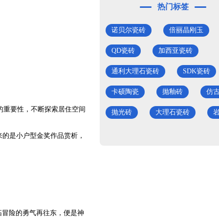
热门标签
诺贝尔瓷砖
倍丽晶刚玉
QD瓷砖
加西亚瓷砖
通利大理石瓷砖
SDK瓷砖
卡硕陶瓷
抛釉砖
仿
的重要性，不断探索居住空间
抛光砖
大理石瓷砖
来的是小户型金奖作品赏析，
拓冒险的勇气再往东，便是神