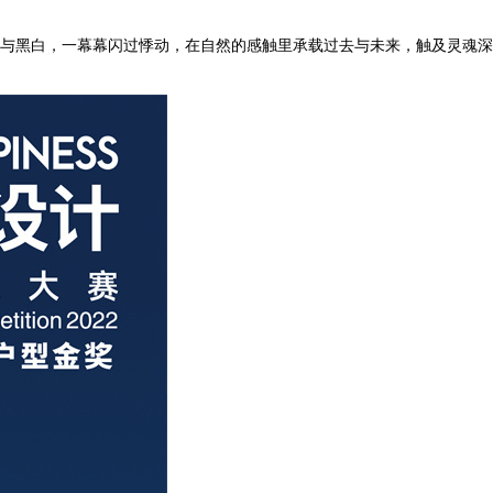
与黑白，一幕幕闪过悸动，在自然的感触里承载过去与未来，触及灵魂深