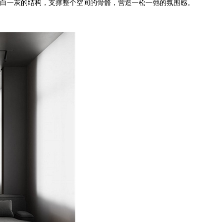
白一灰的结构，支撑整个空间的骨骼，营造一松一弛的氛围感。