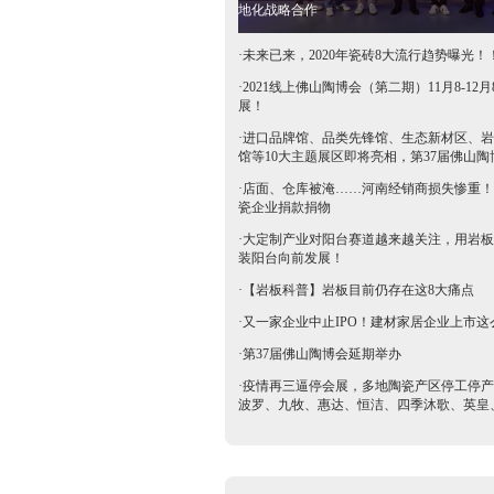
地化战略合作
·
未来已来，2020年瓷砖8大流行趋势曝光！
·
2021线上佛山陶博会（第二期）11月8-12月
展！
·
进口品牌馆、品类先锋馆、生态新材区、岩
馆等10大主题展区即将亮相，第37届佛山陶
抢鲜看→
·
店面、仓库被淹……河南经销商损失惨重！
瓷企业捐款捐物
·
大定制产业对阳台赛道越来越关注，用岩板
装阳台向前发展！
·
【岩板科普】岩板目前仍存在这8大痛点
·
又一家企业中止IPO！建材家居企业上市这
·
第37届佛山陶博会延期举办
·
疫情再三逼停会展，多地陶瓷产区停工停产
波罗、九牧、惠达、恒洁、四季沐歌、英皇
等陶卫企业全力支持驰援疫区​