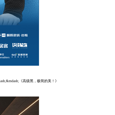
ash;&mdash;
《高级黑，极简的美！》