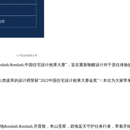
小户型金奖获奖名单
dash;&mdash;
中国住宅设计效果大赛
”
，旨在重新唤醒设计对于居住体验
出类拔萃的设计师荣获
“2022
中国住宅设计效果大赛金奖
”
！本次为大家带
地
&mdash;&mdash;
开普敦，奇山苍翠，碧海蓝天守护往来行者，带着开