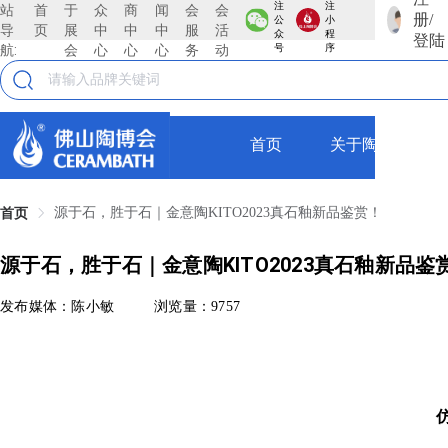
注
注
站
首
于
众
商
闻
会
会
册/
公
小
导
页
展
中
中
中
服
活
众
程
登陆
航:
会
心
心
心
务
动
号
序
首页
关于陶博会
源于石，胜于石｜金意陶KITO2023真石釉新品鉴赏！
首页
源于石，胜于石｜金意陶KITO2023真石釉新品鉴
发布媒体：陈小敏
浏览量：9757