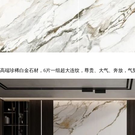
高端珍稀白金石材，6片一组超大连纹，尊贵、大气、奔放，气