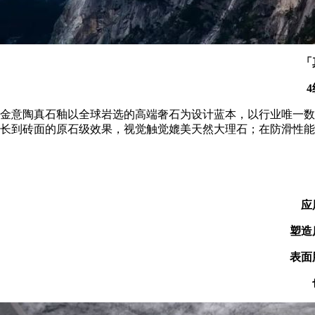
「
金意陶真石釉以全球岩选的高端奢石为设计蓝本，以行业唯一数
长到砖面的原石级效果，视觉触觉媲美天然大理石；在防滑性能
应
塑造
表面