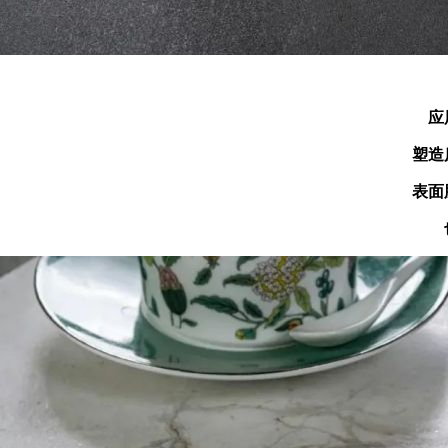
应
塑造
表面