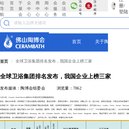
注
注
站
首
于
众
商
闻
会
会
册/
公
小
导
页
展
中
中
中
服
活
众
程
登陆
航:
会
心
心
心
务
动
号
序
首页
关于陶博会
全球卫浴集团排名发布，我国企业上榜三家
首页
全球卫浴集团排名发布，我国企业上榜三家
发布媒体：陶博会组委会
浏览量：7062
12月16日，Ceramic World Review发布2021年度全球卫生陶瓷集团排名。
首先，相比2020年度，仍旧维持了三家企业集团上榜的情况。惠达位列第7、箭牌位列第11，排名无变动，东鹏上升一位，进入28位。值得注意的是，印度企业排名普遍
全球前三中，凭借 2021 年3480 万件的卫生陶瓷产量以及在欧洲、南美、北非和亚洲的制造工厂，乐家稳坐全球老大，其产品以 Roca、Laufen、Celite、Incepa、Parryware、
科勒稳坐老二的位置，预估产能为 2500 万件，包括美国、墨西哥、巴西、摩洛哥、泰国、印度、印度尼西亚和的 15 个工厂。TOTO挤掉吉博力进入第三， 2021年日本4
吉博力下滑位列第四，旗下品牌 Kolo、Keramag、Ido、Ifo、Colombo、Koralle、Selles、Allia、Pozzi Ginori、Porsgrund、Sphinx，预估产能为 145
最后说明的是，未上榜的国内头部卫生陶瓷大厂，由于未上市，无公开数据，未被列入统计名单。