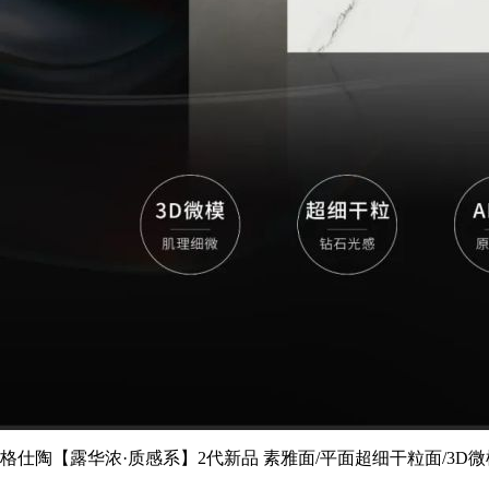
格仕陶【露华浓·质感系】2代新品 素雅面/平面超细干粒面/3D