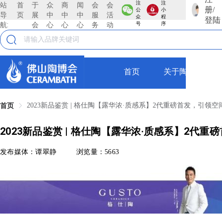
注
注
站
首
于
众
商
闻
会
会
册/
公
小
导
页
展
中
中
中
服
活
众
程
登陆
航:
会
心
心
心
务
动
号
序
首页
关于陶博会
2023新品鉴赏 | 格仕陶【露华浓·质感系】2代重磅首发，引领
首页
2023新品鉴赏 | 格仕陶【露华浓·质感系】2代
发布媒体：谭翠静
浏览量：5663