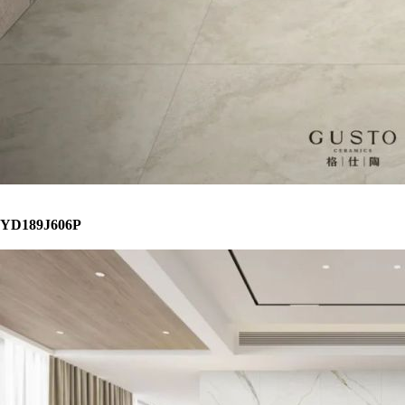
YD189J606P