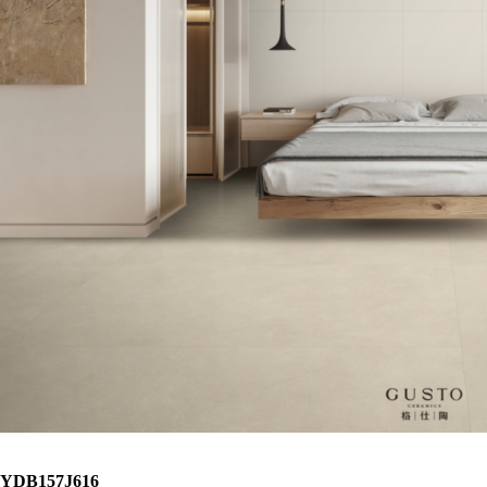
YDB157J616