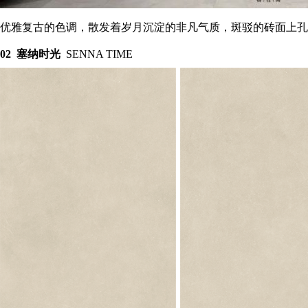
优雅复古的色调，散发着岁月沉淀的非凡气质，斑驳的砖面上孔
0
2
塞纳时光
SENNA TIME