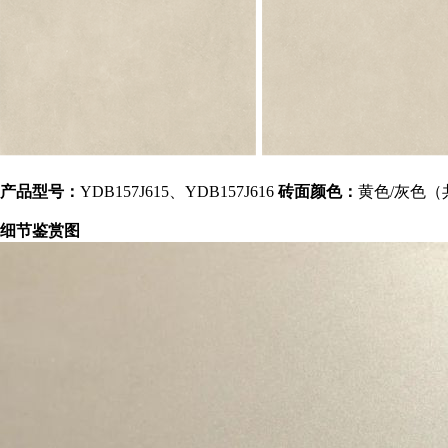
产品型号：
YDB157J615、YDB157J616
砖面颜色：
黄色/灰色（
细节鉴赏图