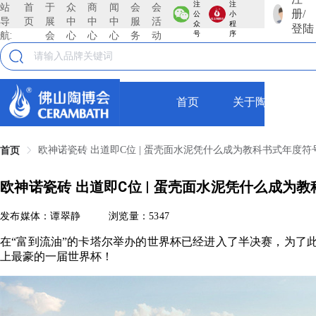
注
注
站
首
于
众
商
闻
会
会
册/
公
小
导
页
展
中
中
中
服
活
众
程
登陆
航:
会
心
心
心
务
动
号
序
首页
关于陶博会
欧神诺瓷砖 出道即C位 | 蛋壳面水泥凭什么成为教科书式年度符
首页
欧神诺瓷砖 出道即C位 | 蛋壳面水泥凭什么成为
发布媒体：谭翠静
浏览量：5347
在“富到流油”的卡塔尔举办的世界杯已经进入了半决赛，为了此
上最豪的一届世界杯！