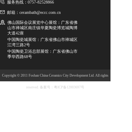
服务热线：0757-82528866
邮箱：cerambath@eccc.com.cn
佛山国际会议展览中心展馆：广东省佛
山市禅城区南庄镇华夏陶瓷博览城陶博
大道42座
中国陶瓷城展馆：广东省佛山市禅城区
江湾三路2号
中国陶瓷卫浴总部展馆：广东省佛山市
季华西路68号
Copyright © 2011 Foshan China Ceramics City Development Ltd. All rights
reserved.
备案号：粤ICP备12003697号