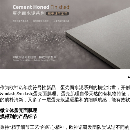
作为欧神诺年度符号性新品，蛋壳面水泥系列的横空出世，开创
&mdash;&mdash;蛋壳面肌理。蛋壳肌理自带天然的有
的质朴清新，又多了一层蛋壳般温暖柔和的细腻质感，能有效软
微立体蛋壳面肌理
摸得到的产品细节
秉持“精于细节工艺”的匠心精神，欧神诺研发团队尝试过不同