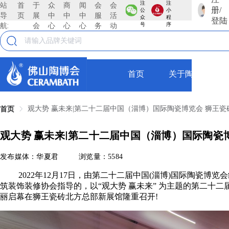
注
注
站
首
于
众
商
闻
会
会
册/
公
小
导
页
展
中
中
中
服
活
众
程
登陆
航:
会
心
心
心
务
动
号
序
首页
关于陶博会
观大势 赢未来|第二十二届中国（淄博）国际陶瓷博览会 狮王
首页
观大势 赢未来|第二十二届中国（淄博）国际陶瓷
发布媒体：华夏君
浏览量：5584
2022年12月17日，由第二十二届中国(淄博)国际陶瓷博
筑装饰装修协会指导的，以“观大势 赢未来” 为主题的第二十
丽启幕在狮王瓷砖北方总部新展馆隆重召开!