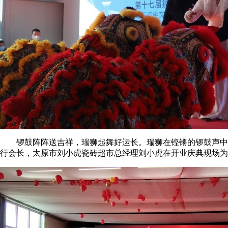
锣鼓阵阵送吉祥，瑞狮起舞好运长。瑞狮在铿锵的锣鼓声中起
行会长，太原市刘小虎瓷砖超市总经理刘小虎在开业庆典现场为