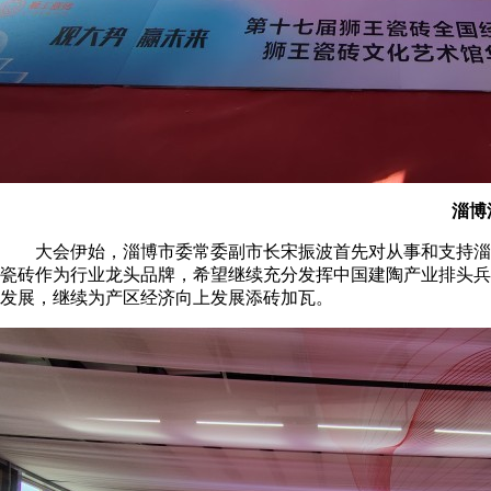
淄博
大会伊始，淄博市委常委副市长宋振波首先对从事和支持淄博
瓷砖作为行业龙头品牌，希望继续充分发挥中国建陶产业排头兵
发展，继续为产区经济向上发展添砖加瓦。