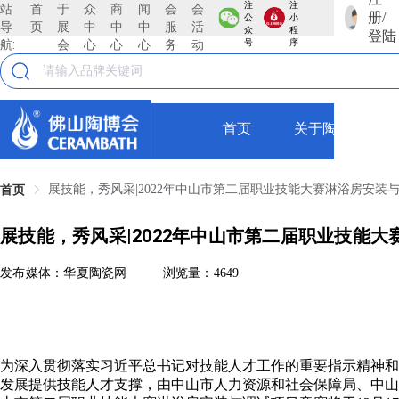
注
注
站
首
于
众
商
闻
会
会
册/
公
小
导
页
展
中
中
中
服
活
众
程
登陆
航:
会
心
心
心
务
动
号
序
首页
关于陶博会
展技能，秀风采|2022年中山市第二届职业技能大赛淋浴房安装
首页
展技能，秀风采|2022年中山市第二届职业技能
发布媒体：华夏陶瓷网
浏览量：4649
为深入贯彻落实习近平总书记对技能人才工作的重要指示精神和
发展提供技能人才支撑，由中山市人力资源和社会保障局、中山