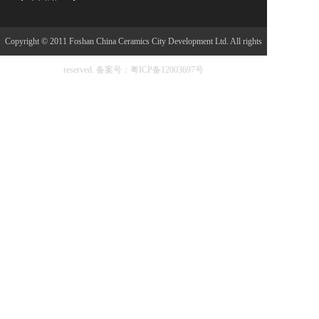
Copyright © 2011 Foshan China Ceramics City Development Ltd. All rights
reserved.
备案号：粤ICP备12003697号