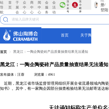
注
注
站
首
于
众
商
闻
会
会
册/
公
小
导
页
展
中
中
中
服
活
众
程
登陆
航:
会
心
心
心
务
动
号
序
首页
关于陶博会
黑龙江：一陶企陶瓷砖产品质量抽查结果无法通知
首页
黑龙江：一陶企陶瓷砖产品质量抽查结果无法通知
发布媒体：汪蓉
浏览量：4961
近期，黑龙江省市场监督管理局组织开展全省流通领域内陶瓷
知书》。其中，有一家陶企因部分抽查检验结果无法邮寄送达