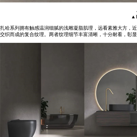
▲
扎哈系列拥有触感温润细腻的浅雕凝脂肌理，远看素雅大方，近
交织而成的复合纹理。两者纹理细节丰富清晰，十分耐看，彰显