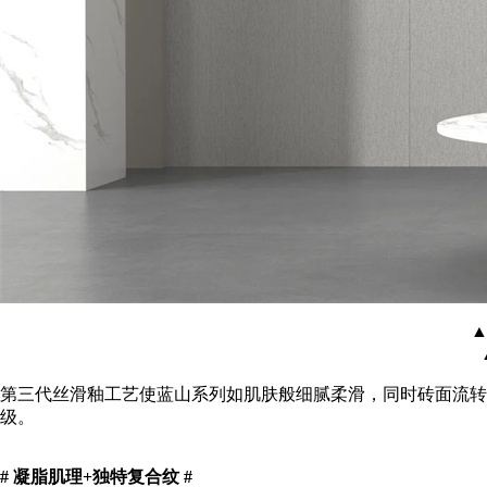
▲
第三代丝滑釉工艺使蓝山系列如肌肤般细腻柔滑，同时砖面流转
级。
# 凝脂肌理+独特复合纹 #