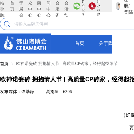
注
注
站
首
于
众
商
闻
会
会
册/
公
小
导
页
展
中
中
中
服
活
众
程
登陆
航:
会
心
心
心
务
动
号
序
首页
关于陶博会
欧神诺瓷砖 拥抱情人节 | 高质量CP砖家，经得起抠细节
首页
欧神诺瓷砖 拥抱情人节 | 高质量CP砖家，经得起
发布媒体：谭翠静
浏览量：6206
（好
要