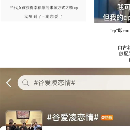
“cp”即
自古
般配