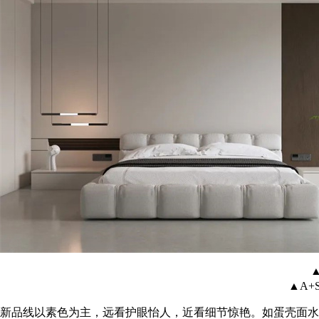
▲
▲A+
新品线以素色为主，远看护眼怡人，近看细节惊艳。如蛋壳面水