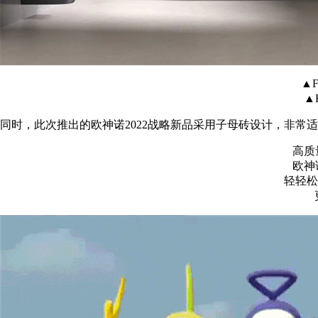
▲F
▲
同时，此次推出的欧神诺2022战略新品采用子母砖设计，非
高质
欧神
轻轻松