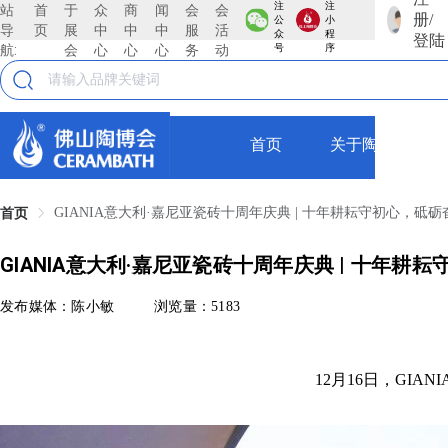
注
注
站
首
于
众
商
闻
会
会
册/
公
小
导
页
展
中
中
中
服
活
众
程
登陆
航:
会
心
心
心
务
动
号
序
首页
关于陶博会
GIANIA意大利·嘉尼亚瓷砖十周年庆典 | 十年耕耘守初心，砥
首页
GIANIA意大利·嘉尼亚瓷砖十周年庆典 | 十年耕
发布媒体：陈小敏
浏览量：5183
12月16日，GIA