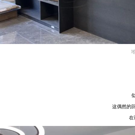
地
这偶然的
在