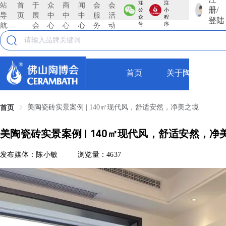
注
注
站
首
于
众
商
闻
会
会
册/
公
小
导
页
展
中
中
中
服
活
众
程
登陆
航:
会
心
心
心
务
动
号
序
首页
关于陶博会
美陶瓷砖实景案例 | 140㎡现代风，舒适安然，净美之境
首页
美陶瓷砖实景案例 | 140㎡现代风，舒适安然，净
发布媒体：陈小敏
浏览量：4637