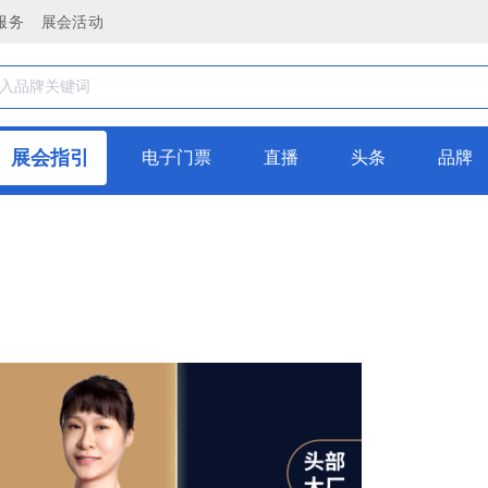
服务
展会活动
展会指引
电子门票
直播
头条
品牌