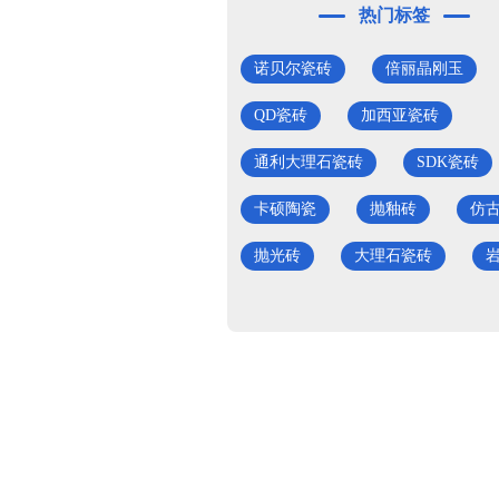
热门标签
诺贝尔瓷砖
倍丽晶刚玉
QD瓷砖
加西亚瓷砖
通利大理石瓷砖
SDK瓷砖
卡硕陶瓷
抛釉砖
仿
抛光砖
大理石瓷砖