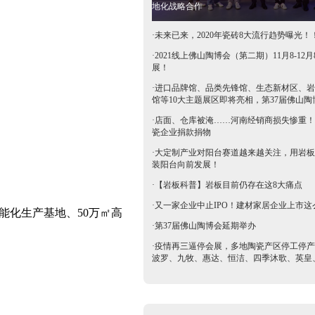
地化战略合作
·
未来已来，2020年瓷砖8大流行趋势曝光！
·
2021线上佛山陶博会（第二期）11月8-12月
展！
·
进口品牌馆、品类先锋馆、生态新材区、岩
馆等10大主题展区即将亮相，第37届佛山陶
抢鲜看→
·
店面、仓库被淹……河南经销商损失惨重！
瓷企业捐款捐物
·
大定制产业对阳台赛道越来越关注，用岩板
装阳台向前发展！
·
【岩板科普】岩板目前仍存在这8大痛点
·
又一家企业中止IPO！建材家居企业上市这
能化生产基地、50万㎡高
·
第37届佛山陶博会延期举办
·
疫情再三逼停会展，多地陶瓷产区停工停产
波罗、九牧、惠达、恒洁、四季沐歌、英皇
等陶卫企业全力支持驰援疫区​