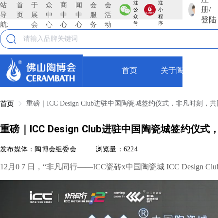
注
注
站
首
于
众
商
闻
会
会
册/
公
小
导
页
展
中
中
中
服
活
众
程
登陆
航:
会
心
心
心
务
动
号
序
首页
关于陶博会
重磅｜ICC Design Club进驻中国陶瓷城签约仪式，非凡时刻，共同见证！I
首页
重磅｜ICC Design Club进驻中国陶瓷城签约仪式，非
发布媒体：陶博会组委会
浏览量：6224
12月0
7
日，“非凡同行——ICC瓷砖x中国陶瓷城 ICC Design 