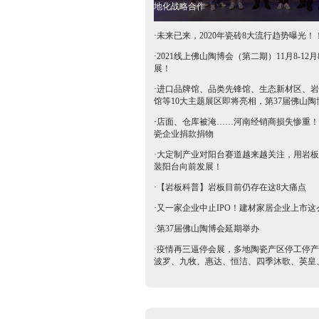
地化战略合作
·
未来已来，2020年瓷砖8大流行趋势曝光！
·
2021线上佛山陶博会（第二期）11月8-12月
展！
·
进口品牌馆、品类先锋馆、生态新材区、岩
馆等10大主题展区即将亮相，第37届佛山陶
抢鲜看→
·
店面、仓库被淹……河南经销商损失惨重！
瓷企业捐款捐物
·
大定制产业对阳台赛道越来越关注，用岩板
装阳台向前发展！
·
【岩板科普】岩板目前仍存在这8大痛点
·
又一家企业中止IPO！建材家居企业上市这
·
第37届佛山陶博会延期举办
·
疫情再三逼停会展，多地陶瓷产区停工停产
波罗、九牧、惠达、恒洁、四季沐歌、英皇
等陶卫企业全力支持驰援疫区​