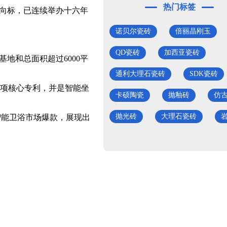
热门标签
向标，已连续举办十六年
诺贝尔瓷砖
倍丽晶刚玉
QD瓷砖
加西亚瓷砖
地和总面积超过6000平
通利大理石瓷砖
SDK瓷砖
项核心专利，并是智能坐
卡硕陶瓷
抛釉砖
仿
抛光砖
大理石瓷砖
智能卫浴市场爆款，展现出