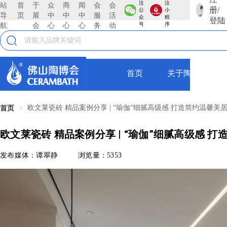
注
注
站
首
于
众
商
闻
会
会
册/
公
小
导
页
展
中
中
中
服
活
众
程
登陆
航:
会
心
心
心
务
动
号
序
首页
关于陶博会
欧文莱瓷砖 精品案例分享 | “瑜伽”细腻高级感 打造简约温馨美
首页
欧文莱瓷砖 精品案例分享 | “瑜伽”细腻高级感 
发布媒体：谭翠静
浏览量：5353