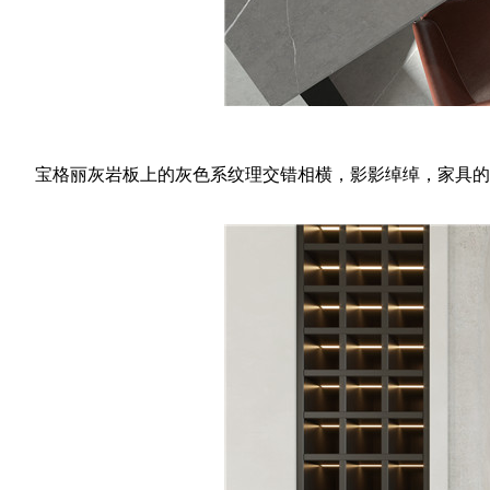
宝格丽灰岩板上的灰色系纹理交错相横，影影绰绰，家具的