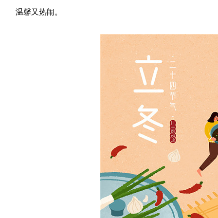
温馨又热闹。