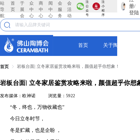
注
注
站
首
于
众
商
闻
会
会
册/
公
小
导
页
展
中
中
中
服
活
众
程
登陆
航:
会
心
心
心
务
动
号
序
首页
关于陶博会
岩板台面| 立冬家居鉴赏攻略来啦，颜值超乎你想象！
首页
岩板台面| 立冬家居鉴赏攻略来啦，颜值超乎你想
发布媒体：欧神诺
浏览量：5922
“冬，终也，万物收藏也”
今日立冬时节，
冬是贮藏，也是企盼 ，