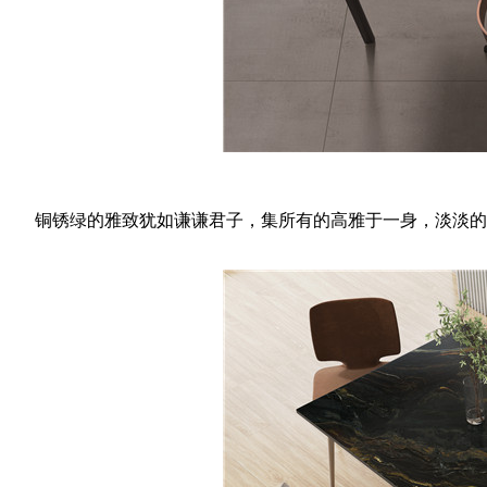
铜锈绿的雅致犹如谦谦君子，集所有的高雅于一身，淡淡的高