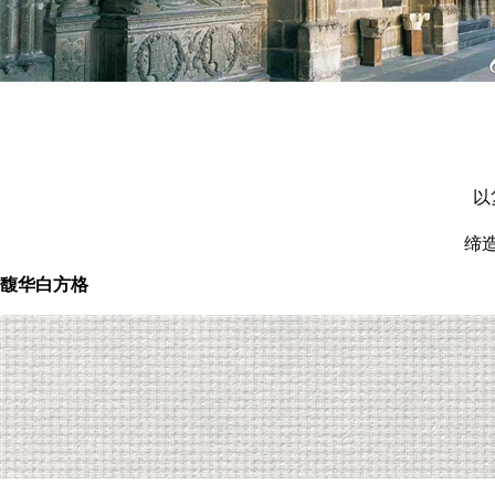
以
缔
馥华白方格