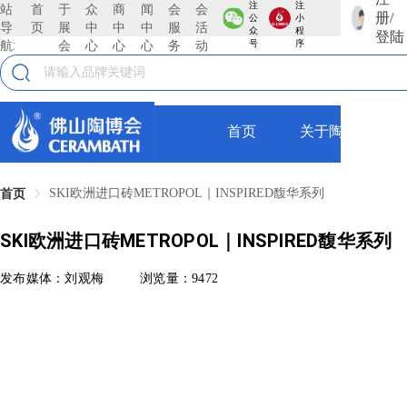
注
注
站
首
于
众
商
闻
会
会
册/
公
小
导
页
展
中
中
中
服
活
众
程
登陆
航:
会
心
心
心
务
动
号
序
首页
关于陶博会
SKI欧洲进口砖METROPOL｜INSPIRED馥华系列
首页
SKI欧洲进口砖METROPOL｜INSPIRED馥华系列
发布媒体：刘观梅
浏览量：9472