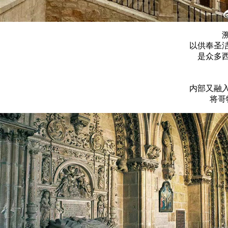
以供奉圣
是众多
内部又融
将哥