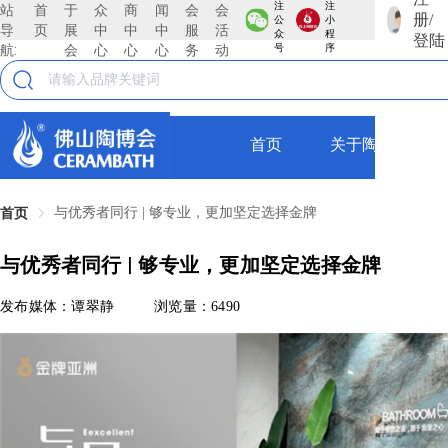
注
注
站
首
于
众
商
闻
会
会
册/
公
小
导
页
展
中
中
中
服
活
众
程
登陆
航:
会
心
心
心
务
动
号
序
首页
关于陶博会
与优秀者同行 | 够专业，更加坚定选择金牌
首页
与优秀者同行 | 够专业，更加坚定选择金牌
发布媒体：谭翠静
浏览量：6490