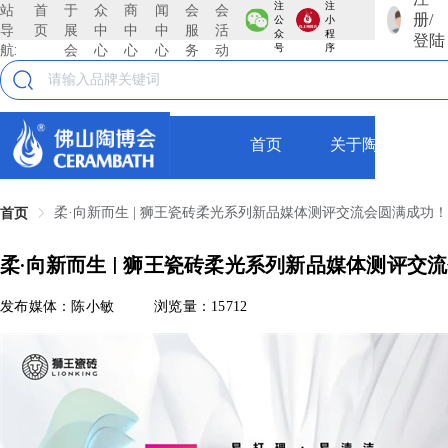
注
注
站
首
于
众
商
闻
会
会
册/
公
小
导
页
展
中
中
中
服
活
众
程
登陆
航:
会
心
心
心
务
动
号
序
首页
关于陶博会
柔·向新而生 | 狮王瓷砖柔光系列新品媒体测评交流会圆满成功！
首页
柔·向新而生 | 狮王瓷砖柔光系列新品媒体测评交
发布媒体：陈小敏
浏览量：15712