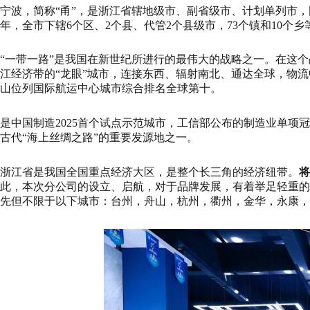
宁波，简称“甬”，是浙江省辖地级市、副省级市、计划单列市，
年，全市下辖6个区、2个县、代管2个县级市，73个镇和10个乡等，
“一带一路”是我国在新世纪所进行的最伟大的战略之一。在这
江经济带的“龙眼”城市，连接东西、辐射南北、通达全球，物流
山位列国际航运中心城市综合排名全球第十。
是中国制造2025首个试点示范城市，工信部公布的制造业单项
古代“海上丝绸之路”的重要发源地之一。
浙江省是我国全国重点经济大区，是整个长三角的经济纽带。
将
此，本次分公司的设立、启航，对于品牌发展，有着举足轻重的
先但不限于以下城市：台州，舟山，杭州，衢州，金华，永康，诸暨