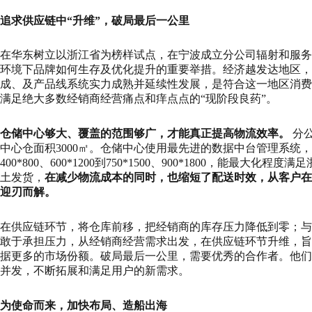
追求供应链中“升维”，破局最后一公里
在华东树立以浙江省为榜样试点，在宁波成立分公司辐射和服务
环境下品牌如何生存及优化提升的重要举措。经济越发达地区，
成、及产品线系统实力成熟并延续性发展，是符合这一地区消费
满足绝大多数经销商经营痛点和痒点点的“现阶段良药”。
仓储中心够大、覆盖的范围够广，才能真正提高物流效率。
分公
中心仓面积3000㎡。仓储中心使用最先进的数据中台管理系统，
400*800、600*1200到750*1500、900*1800
土发货，
在减少物流成本的同时，也缩短了配送时效，从客户在
迎刃而解。
在供应链环节，将仓库前移，把经销商的库存压力降低到零；与
敢于承担压力，从经销商经营需求出发，在供应链环节升维，旨
据更多的市场份额。破局最后一公里，需要优秀的合作者。他们
并发，不断拓展和满足用户的新需求。
为使命而来，加快布局、造船出海