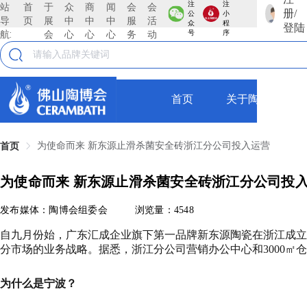
注
注
站
首
于
众
商
闻
会
会
册/
公
小
导
页
展
中
中
中
服
活
众
程
登陆
航:
会
心
心
心
务
动
号
序
首页
关于陶博会
为使命而来 新东源止滑杀菌安全砖浙江分公司投入运营
首页
为使命而来 新东源止滑杀菌安全砖浙江分公司投
发布媒体：陶博会组委会
浏览量：4548
自九月份始，广东汇成企业旗下第一品牌新东源陶瓷在浙江成立
分市场的业务战略。据悉，浙江分公司营销办公中心和3000㎡
为什么是宁波？