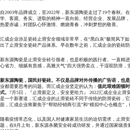
自2003年品牌成立，至2022年，新东源陶瓷走过了19个春
学、客观、务实、进取的精神一直向前。经营企业、发展品牌，
热爱赤诚，对团队心怀激情、燃烧青春，冲刺梦想的敬畏。
汇成企业涉足瓷砖止滑安全领域非常早，在“黑白灰”极简风下
出了止滑安全瓷砖产品体系。早在数年之前，汇成企业的瓷砖防
新东源陶瓷是止滑安全砖引领者，也是积极的践行者。一直精进瓷
心省力、细腻有质感，高雅大气”四大强势卖点，干湿双防滑，
新东源陶瓷，国民好瓷砖。不仅是品牌对外传播的广告语，也是
业都需要思考的问题。而汇成企业坚定的认为：
值此艰难困顿时
式。
7月5日，『止滑新定义，安全更给力』 2022汇成企业
是一个新赛道，汇成企业的止滑瓷砖不同于传统的防滑瓷砖，它
面，汇成企业将聚焦于“帮助经销商引流”和“模拟中心仓概念”
随着疫情常态化，以及国人对健康家居生活的迫切需求，止滑安
题，在8月上旬，新东源杀菌安全砖成功研发，并通过国家级质