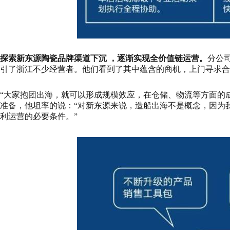
探索新东源陶瓷品牌渠道下沉 ，逐渐实现全价值链运营。
分公
引了浙江不少经营者。他们看到了其中蕴含的商机，上门寻求合
“大家抱团出海，就可以形成规模效应，在仓储、物流等方面的
准备，他坦率的说：“对新东源来说，造船出海不是概念，因为
利运营的必要条件。”