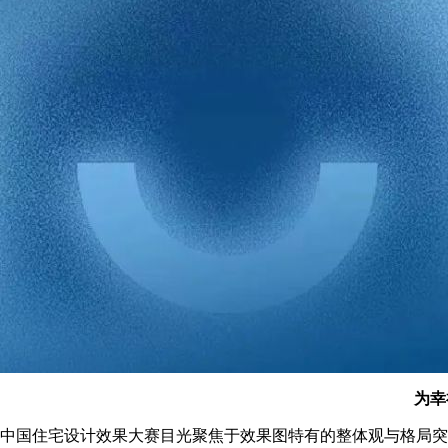
为幸福
中国住宅设计效果大赛目光聚焦于效果图特有的整体观与格局突