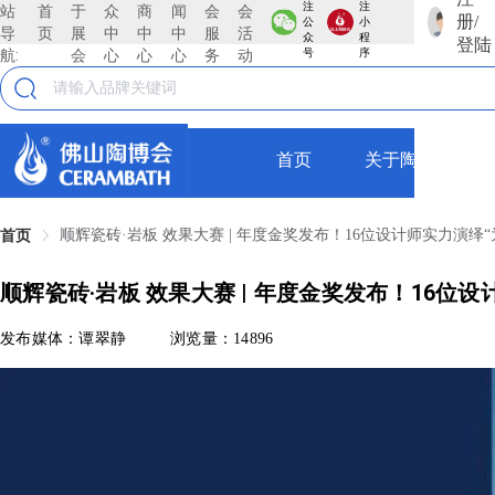
注
注
站
首
于
众
商
闻
会
会
册/
公
小
导
页
展
中
中
中
服
活
众
程
登陆
航:
会
心
心
心
务
动
号
序
首页
关于陶博会
顺辉瓷砖·岩板 效果大赛 | 年度金奖发布！16位设计师实力演绎
首页
顺辉瓷砖·岩板 效果大赛 | 年度金奖发布！16位
发布媒体：谭翠静
浏览量：14896