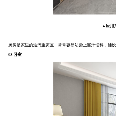
▲应用产
厨房是家里的油污重灾区，常常容易沾染上酱汁馅料，铺设艺
03 卧室