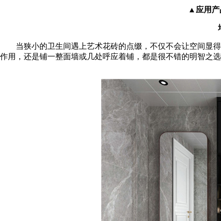
▲应用产品
当狭小的卫生间遇上艺术花砖的点缀，不仅不会让空间显得逼
作用，还是铺一整面墙或几处呼应着铺，都是很不错的明智之选