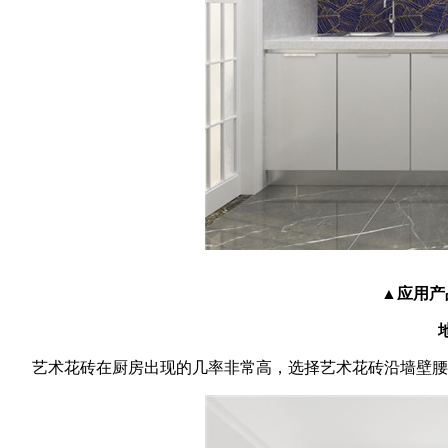
▲应用产品
艺术花砖在厨房出现的几率非常高，选择艺术花砖沿墙壁腰线