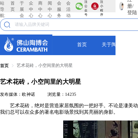
注
注
站
首
于
众
商
闻
会
会
册/
公
小
导
页
展
中
中
中
服
活
众
程
登陆
航:
会
心
心
心
务
动
号
序
首页
关于陶博会
艺术花砖，小空间里的大明星
首页
艺术花砖，小空间里的大明星
发布媒体：欧神诺
浏览量：14235
艺术花砖，绝对是营造家居氛围的一把好手。不论是凄美动人
我们总可以在众多的著名电影场景找到其亮丽的身影。