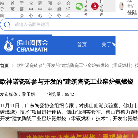
注
注
站
首
于
众
商
闻
会
会
册/
公
小
导
页
展
中
中
中
服
活
众
程
登陆
航:
会
心
心
心
务
动
号
序
首页
关于陶博会
欧神诺瓷砖参与开发的“建筑陶瓷工业窑炉氨燃烧（零碳燃料）技
首页
欧神诺瓷砖参与开发的“建筑陶瓷工业窑炉氨燃烧
发布媒体：黎玉妍
浏览量：9942
11月11日，广东陶瓷协会组织专家，对佛山仙湖实验室、佛山
碳燃烧）技术”项目进行评估。佛山仙湖实验室、佛山市德力泰
开发“建筑陶瓷工业窑炉氨燃烧（零碳燃料）技术”，开发出氨