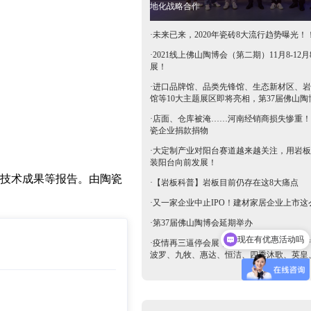
地化战略合作
·
未来已来，2020年瓷砖8大流行趋势曝光！
·
2021线上佛山陶博会（第二期）11月8-12月
展！
·
进口品牌馆、品类先锋馆、生态新材区、岩
馆等10大主题展区即将亮相，第37届佛山陶
抢鲜看→
·
店面、仓库被淹……河南经销商损失惨重！
瓷企业捐款捐物
·
大定制产业对阳台赛道越来越关注，用岩板
装阳台向前发展！
技术成果等报告。由陶瓷
·
【岩板科普】岩板目前仍存在这8大痛点
·
又一家企业中止IPO！建材家居企业上市这
·
第37届佛山陶博会延期举办
现在有优惠活动吗
·
疫情再三逼停会展，多地陶瓷产区停工停产
可以介绍下你们的产品么
波罗、九牧、惠达、恒洁、四季沐歌、英皇
等陶卫企业全力支持驰援疫区​