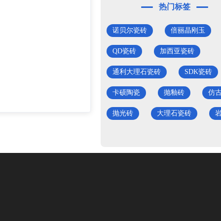
热门标签
诺贝尔瓷砖
倍丽晶刚玉
QD瓷砖
加西亚瓷砖
通利大理石瓷砖
SDK瓷砖
卡硕陶瓷
抛釉砖
仿
抛光砖
大理石瓷砖