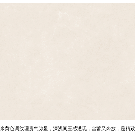
米黄色调纹理贵气弥显，深浅间玉感透现，含蓄又奔放，是精致