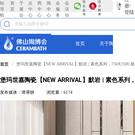
注
注
站
首
于
众
商
闻
会
会
册/
公
小
导
页
展
中
中
中
服
活
众
程
登陆
航:
会
心
心
心
务
动
号
序
首页
关于陶博会
堡玛世嘉陶瓷【NEW ARRIVAL】默岩 | 素色系列，750X15
首页
堡玛世嘉陶瓷【NEW ARRIVAL】默岩 | 素色系
发布媒体：谭翠静
浏览量：6174