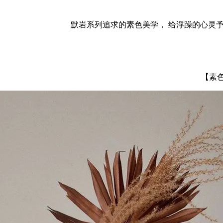
默岩系列追求的素色美学， 给浮躁的心灵
【素