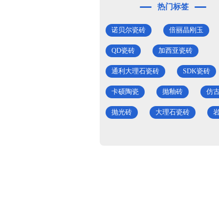
热门标签
诺贝尔瓷砖
倍丽晶刚玉
QD瓷砖
加西亚瓷砖
通利大理石瓷砖
SDK瓷砖
卡硕陶瓷
抛釉砖
仿
抛光砖
大理石瓷砖