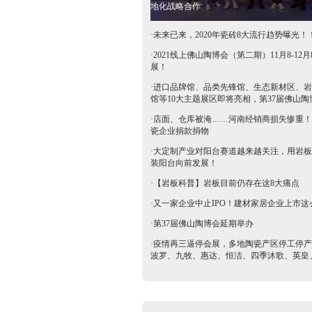
地化战略合作
·
未来已来，2020年瓷砖8大流行趋势曝光！
·
2021线上佛山陶博会（第二期）11月8-12月
展！
·
进口品牌馆、品类先锋馆、生态新材区、岩
馆等10大主题展区即将亮相，第37届佛山陶
抢鲜看→
·
店面、仓库被淹……河南经销商损失惨重！
瓷企业捐款捐物
·
大定制产业对阳台赛道越来越关注，用岩板
装阳台向前发展！
·
【岩板科普】岩板目前仍存在这8大痛点
·
又一家企业中止IPO！建材家居企业上市这
·
第37届佛山陶博会延期举办
·
疫情再三逼停会展，多地陶瓷产区停工停产
波罗、九牧、惠达、恒洁、四季沐歌、英皇
等陶卫企业全力支持驰援疫区​