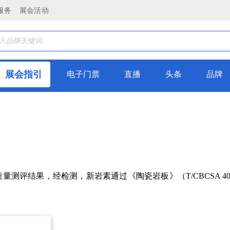
服务
展会活动
展会指引
电子门票
直播
头条
品牌
测评结果，经检测，新岩素通过《陶瓷岩板》（T/CBCSA 40-