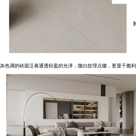
灰色调的砖面泛着通透轻盈的光泽，微白纹理点缀，更显干脆利