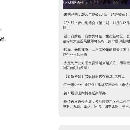
地化战略合作
·
未来已来，2020年瓷砖8大流行趋势曝光！
·
2021线上佛山陶博会（第二期）11月8-12月
。
展！
·
进口品牌馆、品类先锋馆、生态新材区、岩
品。
馆等10大主题展区即将亮相，第37届佛山陶
抢鲜看→
·
店面、仓库被淹……河南经销商损失惨重！
瓷企业捐款捐物
·
大定制产业对阳台赛道越来越关注，用岩板
装阳台向前发展！
·
【岩板科普】岩板目前仍存在这8大痛点
·
又一家企业中止IPO！建材家居企业上市这
·
第37届佛山陶博会延期举办
·
疫情再三逼停会展，多地陶瓷产区停工停产
波罗、九牧、惠达、恒洁、四季沐歌、英皇
等陶卫企业全力支持驰援疫区​