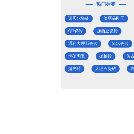
热门标签
诺贝尔瓷砖
倍丽晶刚玉
QD瓷砖
加西亚瓷砖
通利大理石瓷砖
SDK瓷砖
卡硕陶瓷
抛釉砖
仿
抛光砖
大理石瓷砖