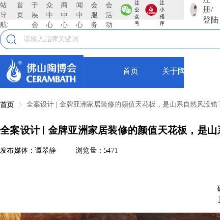
注
注
站
首
于
众
商
闻
会
会
册/
公
小
导
页
展
中
中
中
服
活
众
程
登陆
航:
会
心
心
心
务
动
号
序
首页
关于陶博会
全案设计 | 金牌亚洲家居装修的颜值天花板，是山系自然风没错
首页
全案设计 | 金牌亚洲家居装修的颜值天花板，是
发布媒体：谭翠静
浏览量：5471