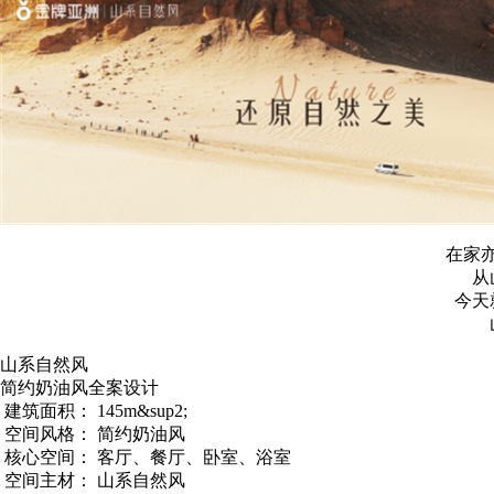
在家
从
今天
山系自然风
简约奶油风全案设计
建筑面积： 145m&sup2;
空间风格： 简约奶油风
核心空间： 客厅、餐厅、卧室、浴室
空间主材： 山系自然风