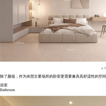
▲地
除了颜值，作为休憩主要场所的卧室更需要兼具高舒适性的空间
浴室
Bathroom