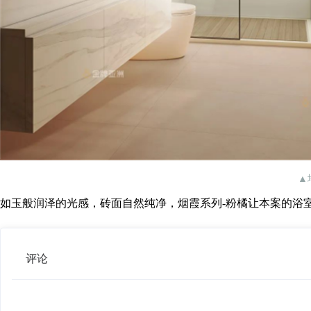
▲
如玉般润泽的光感，砖面自然纯净，烟霞系列-粉橘让本案的浴
评论