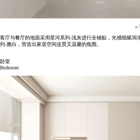
▲
客厅与餐厅的地面采用星河系列-浅灰进行全铺贴，光感细腻润
列-雅白，营造出家居空间连贯又温馨的氛围。
卧室
Bedroom