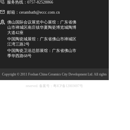
服务热线：0757-82528866
邮箱：cerambath@eccc.com.cn
佛山国际会议展览中心展馆：广东省佛
山市禅城区南庄镇华夏陶瓷博览城陶博
大道42座
中国陶瓷城展馆：广东省佛山市禅城区
江湾三路2号
中国陶瓷卫浴总部展馆：广东省佛山市
季华西路68号
Copyright © 2011 Foshan China Ceramics City Development Ltd. All rights
reserved.
备案号：粤ICP备12003697号