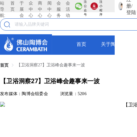
注
注
站
首
于
众
商
闻
会
会
册/
公
小
导
页
展
中
中
中
服
活
众
程
登陆
航:
会
心
心
心
务
动
号
序
首页
关于陶博会
【卫浴洞察27】卫浴峰会趣事来一波
首页
【卫浴洞察27】卫浴峰会趣事来一波
发布媒体：陶博会组委会
浏览量：5206